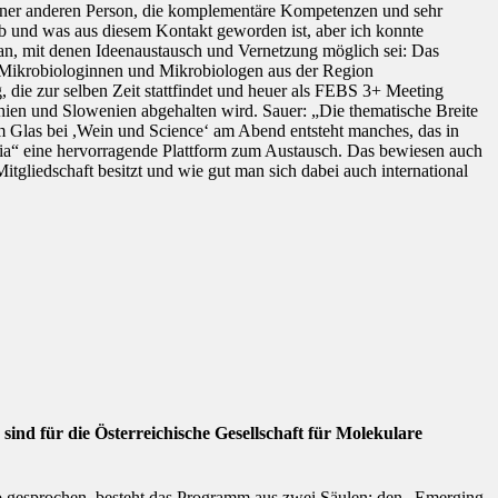
 einer anderen Person, die komplementäre Kompetenzen und sehr
ob und was aus diesem Kontakt geworden ist, aber ich konnte
 an, mit denen Ideenaustausch und Vernetzung möglich sei: Das
Mikrobiologinnen und Mikrobiologen aus der Region
ie zur selben Zeit stattfindet und heuer als FEBS 3+ Meeting
n und Slowenien abgehalten wird. Sauer: „Die thematische Breite
m Glas bei ,Wein und Science‘ am Abend entsteht manches, das in
ria“ eine hervorragende Plattform zum Austausch. Das bewiesen auch
itgliedschaft besitzt und wie gut man sich dabei auch international
ind für die Österreichische Gesellschaft für Molekulare
 gesprochen, besteht das Programm aus zwei Säulen: den „Emerging