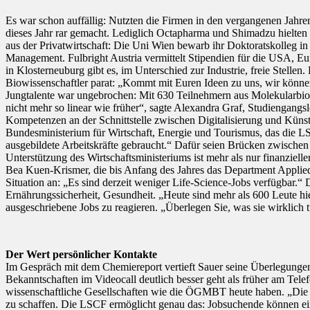
Es war schon auffällig: Nutzten die Firmen in den vergangenen Jahre
dieses Jahr rar gemacht. Lediglich Octapharma und Shimadzu hielten di
aus der Privatwirtschaft: Die Uni Wien bewarb ihr Doktoratskolleg 
Management. Fulbright Austria vermittelt Stipendien für die USA, Eu
in Klosterneuburg gibt es, im Unterschied zur Industrie, freie Stelle
Biowissenschaftler parat: „Kommt mit Euren Ideen zu uns, wir können
Jungtalente war ungebrochen: Mit 630 Teilnehmern aus Molekularbiol
nicht mehr so linear wie früher“, sagte Alexandra Graf, Studiengangs
Kompetenzen an der Schnittstelle zwischen Digitalisierung und Künst
Bundesministerium für Wirtschaft, Energie und Tourismus, das die L
ausgebildete Arbeitskräfte gebraucht.“ Dafür seien Brücken zwische
Unterstützung des Wirtschaftsministeriums ist mehr als nur finanzi
Bea Kuen-Krismer, die bis Anfang des Jahres das Department Applied 
Situation an: „Es sind derzeit weniger Life-Science-Jobs verfügbar.“
Ernährungssicherheit, Gesundheit. „Heute sind mehr als 600 Leute hier
ausgeschriebene Jobs zu reagieren. „Überlegen Sie, was sie wirklich 
Der Wert persönlicher Kontakte
Im Gespräch mit dem Chemiereport vertieft Sauer seine Überlegungen:
Bekanntschaften im Videocall deutlich besser geht als früher am Tel
wissenschaftliche Gesellschaften wie die ÖGMBT heute haben. „Die vi
zu schaffen. Die LSCF ermöglicht genau das: Jobsuchende können ei