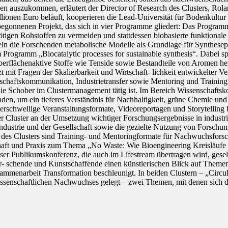
n auszukommen, erläutert der Director of Research des Clusters, Rolan
illionen Euro beläuft, kooperieren die Lead-Universität für Bodenkul
onnenen Projekt, das sich in vier Programme gliedert: Das Programm 
tigen Rohstoffen zu vermeiden und stattdessen biobasierte funktionale 
ln die Forschenden metabolische Modelle als Grundlage für Synthesepf
Programm „Biocatalytic processes for sustainable synthesis“. Dabei spi
erflächenaktive Stoffe wie Tenside sowie Bestandteile von Aromen her
tzt mit Fragen der Skalierbarkeit und Wirtschaft- lichkeit entwickelter
chaftskommunikation, Industrietransfer sowie Mentoring und Training
ie Schober im Clustermanagement tätig ist. Im Bereich Wissenschaftsk
en, um ein tieferes Verständnis für Nachhaltigkeit, grüne Chemie und K
derschwellige Veranstaltungsformate, Videoreportagen und Storytelling 
et der Cluster an der Umsetzung wichtiger Forschungsergebnisse in ind
 Industrie und der Gesellschaft sowie die gezielte Nutzung von Forschu
it des Clusters sind Training- und Mentoringformate für Nachwuchsforsc
t und Praxis zum Thema „No Waste: Wie Bioengineering Kreisläufe sc
 dieser Publikumskonferenz, die auch im Lifestream übertragen wird, ges
r- schende und Kunstschaffende einen künstlerischen Blick auf Themen d
Zusammenarbeit Transformation beschleunigt. In beiden Clustern – „Cir
issenschaftlichen Nachwuchses gelegt – zwei Themen, mit denen sich