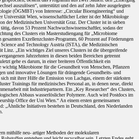
chsel auszulösen“, unterstützt und den auf zehn Jahre ausgelegten
chnologie (ÖGMBT) von Interesse: „Circular Bioengineering“ und
 Universität Wien, wissenschaftlicher Leiter ist der Mikrobiologe
on der Medizinischen Universität Graz. Der Cluster ist in sieben
 tätig, davon 53 Prozent Nachwuchswissenschaftler, sodass der
richtung des Clusters ein Masterstudiengang für „Microbiome
e im gesamten Exzellenzcluster-Programm, 60 Prozent auf Förderungen
of Science and Technology Austria (ISTA), die Medizinischen
 Linz. „Ein wichtiges Ziel unseres Clusters ist die übergreifende
vergangenen Jahrzehnten in diesen beiden Bereichen getrennt
zt gehe es darum, in einer breiteren Öffentlichkeit ein
 wie wichtig Mikrobiome für die Gesundheit von Menschen, Pflanzen
sagen und innovative Lösungen für drängende Gesundheits- und
h mit ihrer Hilfe die Emission von Lachgas, einem der stärksten
ster Trainings für medizinisches Personal an, in denen neue, direkt
mmenarbeit mit Industriepartnern. Ein „Key Researcher“ des Clusters,
ologischen Abbaus wasserlöslicher Polymere. Auch wird Postdocs im
neurship Office der Uni Wien.“ An einem ersten gemeinsamen
d: „Ähnliche Initiativen bestehen in Deutschland, den Niederlanden
n.
rn mithilfe neu- artiger Methoden der molekularen
Rohstoffen entstehen und leicht recycelbar sein. Letzten Endes geht