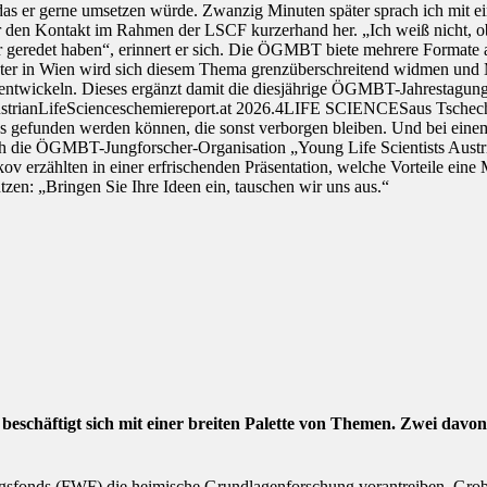
, das er gerne umsetzen würde. Zwanzig Minuten später sprach ich mit
Sauer den Kontakt im Rahmen der LSCF kurzerhand her. „Ich weiß nicht, 
er geredet haben“, erinnert er sich. Die ÖGMBT biete mehrere Formate
er in Wien wird sich diesem Thema grenzüberschreitend widmen und 
twickeln. Dieses ergänzt damit die diesjährige ÖGMBT-Jahrestagung, d
strianLifeScienceschemiereport.at 2026.4LIFE SCIENCESaus Tschechie
es gefunden werden können, die sonst verborgen bleiben. Und bei eine
 auch die ÖGMBT-Jungforscher-Organisation „Young Life Scientists Aust
 erzählten in einer erfrischenden Präsentation, welche Vorteile eine M
tzen: „Bringen Sie Ihre Ideen ein, tauschen wir uns aus.“
chäftigt sich mit einer breiten Palette von Themen. Zwei davon s
gsfonds (FWF) die heimische Grundlagenforschung vorantreiben. Grob