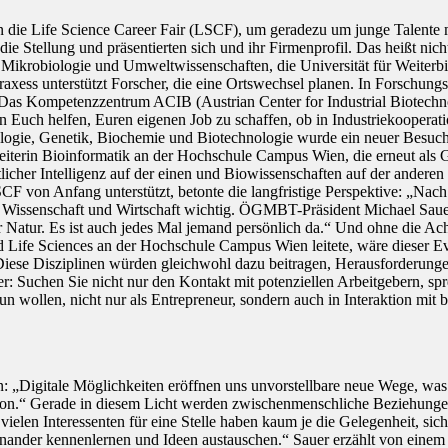
n die Life Science Career Fair (LSCF), um geradezu um junge Talente 
e Stellung und präsentierten sich und ihr Firmenprofil. Das heißt nich
in Mikrobiologie und Umweltwissenschaften, die Universität für Weit
raxess unterstützt Forscher, die eine Ortswechsel planen. In Forschu
n. Das Kompetenzzentrum ACIB (Austrian Center for Industrial Biotechno
 Euch helfen, Euren eigenen Job zu schaffen, ob in Industriekooperati
ogie, Genetik, Biochemie und Biotechnologie wurde ein neuer Besucherr
leiterin Bioinformatik an der Hochschule Campus Wien, die erneut als 
licher Intelligenz auf der einen und Biowissenschaften auf der ander
SCF von Anfang unterstützt, betonte die langfristige Perspektive: „Na
n Wissenschaft und Wirtschaft wichtig. ÖGMBT-Präsident Michael Sauer
eller Natur. Es ist auch jedes Mal jemand persönlich da.“ Und ohne d
Life Sciences an der Hochschule Campus Wien leitete, wäre dieser Even
 Diese Disziplinen würden gleichwohl dazu beitragen, Herausforderunge
: Suchen Sie nicht nur den Kontakt mit potenziellen Arbeitgebern, spre
tun wollen, nicht nur als Entrepreneur, sondern auch in Interaktion mi
 „Digitale Möglichkeiten eröffnen uns unvorstellbare neue Wege, was z
efon.“ Gerade in diesem Licht werden zwischenmenschliche Beziehungen 
elen Interessenten für eine Stelle haben kaum je die Gelegenheit, si
nander kennenlernen und Ideen austauschen.“ Sauer erzählt von einem