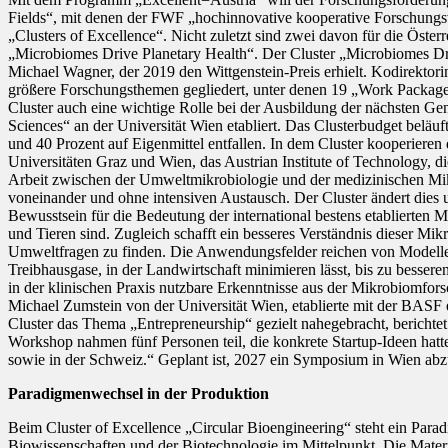
Fields“, mit denen der FWF „hochinnovative kooperative Forschungsvo
„Clusters of Excellence“. Nicht zuletzt sind zwei davon für die Öst
„Microbiomes Drive Planetary Health“. Der Cluster „Microbiomes Drive
Michael Wagner, der 2019 den Wittgenstein-Preis erhielt. Kodirektorin
größere Forschungsthemen gegliedert, unter denen 19 „Work Packages
Cluster auch eine wichtige Rolle bei der Ausbildung der nächsten Ge
Sciences“ an der Universität Wien etabliert. Das Clusterbudget beläu
und 40 Prozent auf Eigenmittel entfallen. In dem Cluster kooperieren
Universitäten Graz und Wien, das Austrian Institute of Technology, di
Arbeit zwischen der Umweltmikrobiologie und der medizinischen Mikr
voneinander und ohne intensiven Austausch. Der Cluster ändert dies 
Bewusstsein für die Bedeutung der international bestens etablierten
und Tieren sind. Zugleich schafft ein besseres Verständnis dieser 
Umweltfragen zu finden. Die Anwendungsfelder reichen von Modellen
Treibhausgase, in der Landwirtschaft minimieren lässt, bis zu besser
in der klinischen Praxis nutzbare Erkenntnisse aus der Mikrobiomfor
Michael Zumstein von der Universität Wien, etablierte mit der BASF
Cluster das Thema „Entrepreneurship“ gezielt nahegebracht, berich
Workshop nahmen fünf Personen teil, die konkrete Startup-Ideen hatt
sowie in der Schweiz.“ Geplant ist, 2027 ein Symposium in Wien abzu
Paradigmenwechsel in der Produktion
Beim Cluster of Excellence „Circular Bioengineering“ steht ein Para
Biowissenschaften und der Biotechnologie im Mittelpunkt. Die Materi