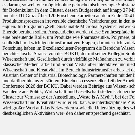
es darum, so weit wie möglich ohne petrochemisch erzeugte Substanze
für Bodenkultur. In dem Cluster, dessen Budget sich auf knapp 27 M
und die TU Graz. Über 120 Forschende arbeiten an dem Ende 2024 beg
Produktionsprozessen irreversible chemische Veränderungen in den nö
eignen. Im Programm „Self- Sustainable Microbial Systems“ entwicke
Energie beruhen sollen. Ausgearbeitet werden diese Synthesepfade im 
eine bedeutende Rolle, um Produkte wie Pharmazeutika, Polymere, ob
schließlich mit wichtigen transformativen Fragen, darunter nicht zule
Forschung haben im Exzellenzcluster-Programm die Bereiche Wissens
berichtet Joscha Strauss von der BOKU, der mit seiner Kollegin Soph
Wissenschaft und Gesellschaft durch vielfältige Maßnahmen zu verbind
klassischer Medien- arbeit und Social Media über interaktive und nie
Wissenschaft und Kreativität. Im Bereich Industrietransfer arbei- t
Austrian Center of Industrial Biotechnology. Partnerschaften mit der
und darüber hinaus zu stärken. Ein ebenso essenzieller Teil der Arbe
Conference 2026 der BOKU. Dabei werden Beiträge aus Wissen- schaf
Fachleute aus Politik, Wirt- schaft und Gesellschaft stellen sich bei
Cluster zur Vernissage der Ausstellung „Waste Is A Myth“, bei der Fo
Wissenschaft und Kreativität wird erleb- bar, wie interdisziplinäre 
wird großer Wert auf das Netzwerken sowie die Unterstützung des w
diesbezüglichen Aktivitäten wer- den daher entsprechend geschätzt.