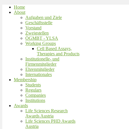
Home
About
Aufgaben und Ziele
Geschäftsstelle
Vorstand
Zweigstellen
ÖGMBT - YLSA
Working Groups
Cell Based Assays,
Therapies and Products
Institutionelle- und
Firmenmitglieder
Ehrenmitglieder
Internationales
Membership
Students
Regulars
Companies
Institutions
Awards
Life Sciences Research
Awards Austria
Life Sciences PHD Awards
Austria