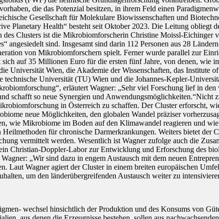
rhaben, die das Potenzial besitzen, in ihrem Feld einen Paradigmenwe
erreichische Gesellschaft für Molekulare Biowissenschaften und Biote
 Planetary Health“ besteht seit Oktober 2023. Die Leitung obliegt der
 des Clusters ist die Mikrobiomforscherin Christine Moissl-Eichinger v
“ angesiedelt sind. Insgesamt sind darin 112 Personen aus 28 Ländern
neration von Mikrobiomforschern spielt. Ferner wurde parallel zur Ein
ft sich auf 35 Millionen Euro für die ersten fünf Jahre, von denen, wi
 die Universität Wien, die Akademie der Wissenschaften, das Institute 
e technische Universität (TU) Wien und die Johannes-Kepler-Universität
obiomforschung“, erläutert Wagner: „Sehr viel Forschung lief in den 
und schafft so neue Synergien und Anwendungsmöglichkeiten.“Nicht zulet
 Mikrobiomforschung in Österreich zu schaffen. Der Cluster erforscht,
Mikrobiome neue Möglichkeiten, den globalen Wandel präziser vorherzu
, wie Mikrobiome im Boden auf den Klimawandel reagieren und wie sic
en Heilmethoden für chronische Darmerkrankungen. Weiters bietet der Clu
schung vermittelt werden. Wesentlich ist Wagner zufolge auch die Zusa
 ein Christian-Doppler-Labor zur Entwicklung und Erforschung des bi
tet Wagner: „Wir sind dazu in engem Austausch mit dem neuen Entrepre
en. Laut Wagner agiert der Cluster in einem breiten europäischen Umfel
halten, um den länderübergreifenden Austausch weiter zu intensiviere
digmen- wechsel hinsichtlich der Produktion und des Konsums von Güte
alien, aus denen die Erzeugnisse bestehen, sollen aus nachwachsenden 