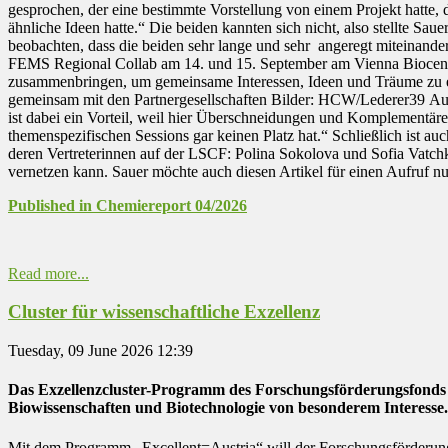
gesprochen, der eine bestimmte Vorstellung von einem Projekt hatte
ähnliche Ideen hatte.“ Die beiden kannten sich nicht, also stellte 
beobachten, dass die beiden sehr lange und sehr angeregt miteinand
FEMS Regional Collab am 14. und 15. September am Vienna Biocent
zusammenbringen, um gemeinsame Interessen, Ideen und Träume zu en
gemeinsam mit den Partnergesellschaften Bilder: HCW/Lederer39 Au
ist dabei ein Vorteil, weil hier Überschneidungen und Komplementär
themenspezifischen Sessions gar keinen Platz hat.“ Schließlich ist
deren Vertreterinnen auf der LSCF: Polina Sokolova und Sofia Vatchkov
vernetzen kann. Sauer möchte auch diesen Artikel für einen Aufruf nu
Published in Chemiereport 04/202
6
Read more...
Cluster für wissenschaftliche Exzellenz
Tuesday, 09 June 2026 12:39
Das Exzellenzcluster-Programm des Forschungsförderungsfonds bes
Biowissenschaften und Biotechnologie von besonderem Interesse.
Mit dem Programm „Excellent=Austria“ will der Forschungsförderun