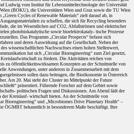
d Ludwig vom Institut für Lebensmitteltechnologie der Universität
tur Wien (BOKU), die Universitäten Wien und Graz sowie die TU Wien
„Green Cycles of Renewable Materials“ zielt darauf ab, in
Ausgangsmaterialien zu schaffen, die sich für Recycling besonders
ade, die im Wesentlichen auf CO2, Abfallströmen und elektrischer
elen photobiokatalytische sowie bioelektrokataly- tische Prozesse
zustellen. Das Programm „Circular Prospects“ befasst sich
 Verfahren und deren Auswirkung auf die Gesellschaft. Neben der
 des wissenschaftlichen Nachwuchses einen hohen Stellenwert,
ommunikation hat sich „Circular Bioengineering“ zum Ziel gesetzt,
reislaufwirtschaft zu fördern. Die Aktivitäten reichen von
bis zu öffentlichkeitswirksamen Konzepten an der Schnittstelle von
ustrielle Anwendungen, unter anderem in Zusammenarbeit mit dem
ngsergebnissen sollen dazu beitragen, die Bioökonomie in Österreich
her. Am 20. Mai steht der Cluster im Mittelpunkt der Future
hließt“ präsentiert. Führende Forscher auf dem Gebiet sowie
ellschafts- politischen Fragen und Diskussionen. Am Abend lädt der
er Kreislauf- wirtschaft bieten. An der Schnittstelle von
cular Bioengineering“ und „Microbiomes Drive Planetary Health“ –
 die ÖGMBT bekanntlich in besonderem Maße beschäftigt. Ihre