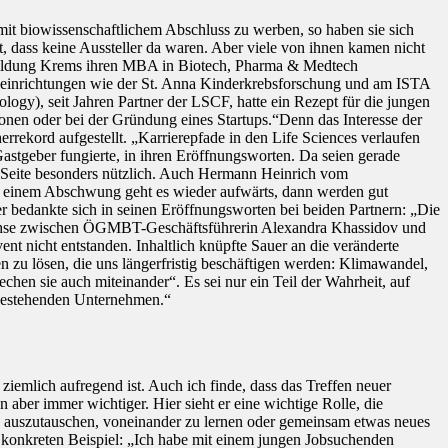
mit biowissenschaftlichem Abschluss zu werben, so haben sie sich
t, dass keine Aussteller da waren. Aber viele von ihnen kamen nicht
erbildung Krems ihren MBA in Biotech, Pharma & Medtech
ngseinrichtungen wie der St. Anna Kinderkrebsforschung und am ISTA
logy), seit Jahren Partner der LSCF, hatte ein Rezept für die jungen
onen oder bei der Gründung eines Startups.“Denn das Interesse der
ekord aufgestellt. „Karrierepfade in den Life Sciences verlaufen
Gastgeber fungierte, in ihren Eröffnungsworten. Da seien gerade
en Seite besonders nützlich. Auch Hermann Heinrich vom
ch einem Abschwung geht es wieder aufwärts, dann werden gut
 bedankte sich in seinen Eröffnungsworten bei beiden Partnern: „Die
ie Achse zwischen ÖGMBT-Geschäftsführerin Alexandra Khassidov und
t nicht entstanden. Inhaltlich knüpfte Sauer an die veränderte
n zu lösen, die uns längerfristig beschäftigen werden: Klimawandel,
chen sie auch miteinander“. Es sei nur ein Teil der Wahrheit, auf
t bestehenden Unternehmen.“
iemlich aufregend ist. Auch ich finde, dass das Treffen neuer
aber immer wichtiger. Hier sieht er eine wichtige Rolle, die
ch auszutauschen, voneinander zu lernen oder gemeinsam etwas neues
 konkreten Beispiel: „Ich habe mit einem jungen Jobsuchenden