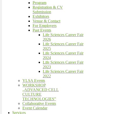
Program
Registration & CV
Submission
Exhibitors
Venue & Contact
For Employers
Past Events
Life Sciences Career Fair
2026
Life Sciences Career Fair
2025
Life Sciences Career Fair
2024
Life Sciences Career Fair
2023
Life Sciences Career Fair
2022
YLSA Events
WORKSHOP
„ADVANCED CELL
CULTURE
TECHNOLOGIES”
Collaborative Events
Event Calendar
Services