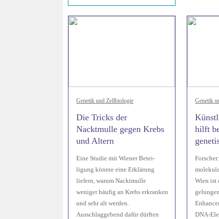
Genetik und Zellbiologie
Genetik un
Die Tricks der
Künstl
Nacktmulle gegen Krebs
hilft 
und Altern
geneti
Eine Studie mit Wiener Betei-
Forscher:
ligung könnte eine Erklärung
molekula
liefern, warum Nacktmulle
Wien ist 
weniger häufig an Krebs erkranken
gelungen
und sehr alt werden.
Enhancer
Ausschlaggebend dafür dürften
DNA-Elem