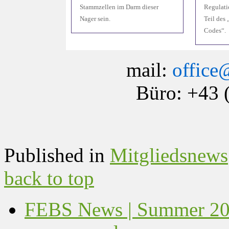
Stammzellen im Darm dieser
Regulati
Nager sein.
Teil des
Codes“.
mail:
office
Büro: +43 
Published in
Mitgliedsnews
back to top
FEBS News | Summer 202