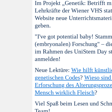
Im Projekt
„Genetik: Betrifft m
Lehrkräfte der Wiener VHS statt
Website neue
Unterrichtsmateri
geben.
"I've got potential baby! Stamm
(embryonalen) Forschung" – die
im Rahmen des UniStem Day sta
anmelden!
Neue Lektüre:
Wie hilft künstl
genetischen Codes
?
Wieso sind
Erforschung des Alterungsproz
Mensch wirklich Fleisch
?
Viel Spaß beim Lesen und Sch
Team!