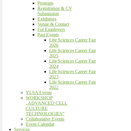
Program
Registration & CV
Submission
Exhibitors
Venue & Contact
For Employers
Past Events
Life Sciences Career Fair
2026
Life Sciences Career Fair
2025
Life Sciences Career Fair
2024
Life Sciences Career Fair
2023
Life Sciences Career Fair
2022
YLSA Events
WORKSHOP
„ADVANCED CELL
CULTURE
TECHNOLOGIES”
Collaborative Events
Event Calendar
Services