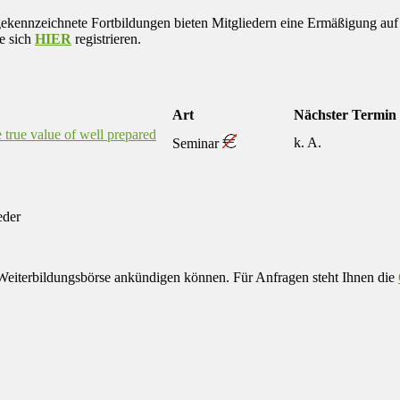
nzeichnete Fortbildungen bieten Mitgliedern eine Ermäßigung auf d
ie sich
HIER
registrieren.
Art
Nächster Termin
 true value of well prepared
k. A.
Seminar
eder
eiterbildungsbörse ankündigen können. Für Anfragen steht Ihnen die