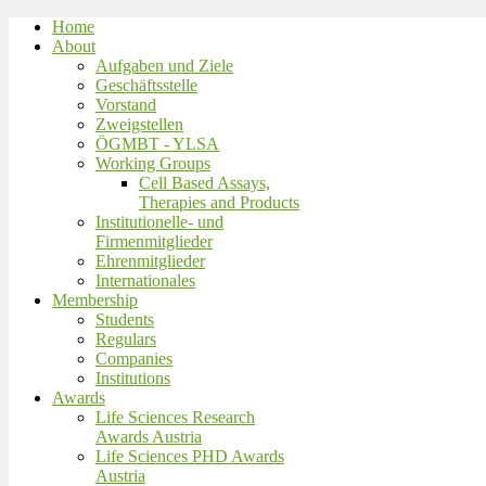
Home
About
Aufgaben und Ziele
Geschäftsstelle
Vorstand
Zweigstellen
ÖGMBT - YLSA
Working Groups
Cell Based Assays,
Therapies and Products
Institutionelle- und
Firmenmitglieder
Ehrenmitglieder
Internationales
Membership
Students
Regulars
Companies
Institutions
Awards
Life Sciences Research
Awards Austria
Life Sciences PHD Awards
Austria